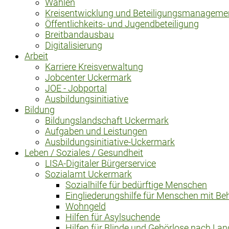
Wahlen
Kreisentwicklung und Beteiligungsmanageme
Öffentlichkeits- und Jugendbeteiligung
Breitbandausbau
Digitalisierung
Arbeit
Karriere Kreisverwaltung
Jobcenter Uckermark
JOE - Jobportal
Ausbildungsinitiative
Bildung
Bildungslandschaft Uckermark
Aufgaben und Leistungen
Ausbildungsinitiative-Uckermark
Leben / Soziales / Gesundheit
LISA-Digitaler Bürgerservice
Sozialamt Uckermark
Sozialhilfe für bedürftige Menschen
Eingliederungshilfe für Menschen mit Be
Wohngeld
Hilfen für Asylsuchende
Hilfen für Blinde und Gehörlose nach La