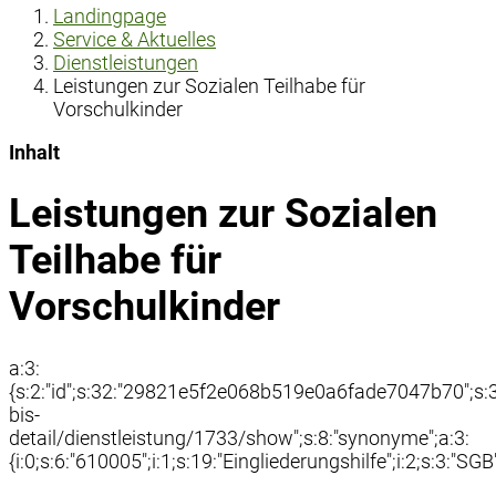
Landingpage
Service & Aktuelles
Dienstleistungen
Leistungen zur Sozialen Teilhabe für
Vorschulkinder
Inhalt
Leistungen zur Sozialen
Teilhabe für
Vorschulkinder
a:3:
{s:2:"id";s:32:"29821e5f2e068b519e0a6fade7047b70";s:3:"
bis-
detail/dienstleistung/1733/show";s:8:"synonyme";a:3:
{i:0;s:6:"610005";i:1;s:19:"Eingliederungshilfe";i:2;s:3:"SGB"