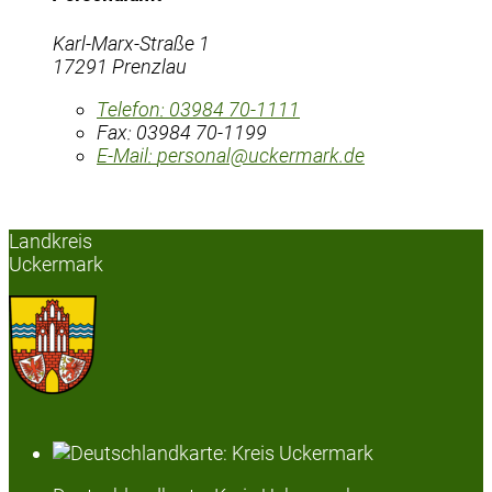
Karl-Marx-Straße 1
17291 Prenzlau
Telefon:
03984 70-1111
Fax:
03984 70-1199
E-Mail:
personal@uckermark.de
Landkreis
Uckermark